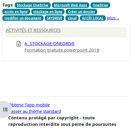
Tags:
Stockage OneDrive
Microsoft Web Apps
OneDrive
accès en ligne
stockage en ligne
Créer un dossier
plus…
modifier un document
SKYDRIVE
cloud
ACCÈS LOCAL
ACTIVITÉS ET RESSOURCES
A. STOCKAGE ONEDRIVE
Formation gratuite powerpoint 2019
Obtenir l’app mobile
Ouvrir l’index du cours
Passer au thème standard
Contenu protégé par copyright - toute
reproduction interdite sous peine de poursuites