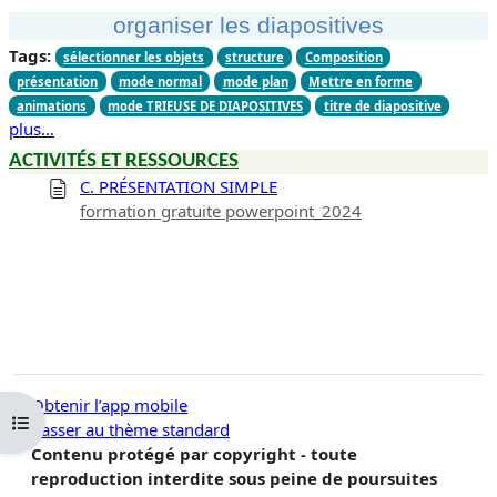
organiser les diapositives
Tags:
sélectionner les objets
structure
Composition
présentation
mode normal
mode plan
Mettre en forme
animations
mode TRIEUSE DE DIAPOSITIVES
titre de diapositive
plus…
ACTIVITÉS ET RESSOURCES
C. PRÉSENTATION SIMPLE
formation gratuite powerpoint_2024
Obtenir l’app mobile
Ouvrir l’index du cours
Passer au thème standard
Contenu protégé par copyright - toute
reproduction interdite sous peine de poursuites