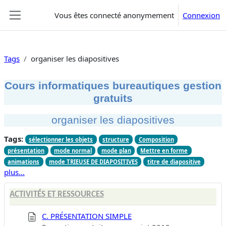
Passer au contenu principal
Vous êtes connecté anonymement
Connexion
Panneau latéral
Tags
organiser les diapositives
Cours informatiques bureautiques gestion
gratuits
organiser les diapositives
Tags:
sélectionner les objets
structure
Composition
présentation
mode normal
mode plan
Mettre en forme
animations
mode TRIEUSE DE DIAPOSITIVES
titre de diapositive
plus…
ACTIVITÉS ET RESSOURCES
C. PRÉSENTATION SIMPLE