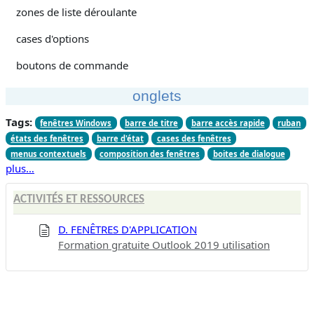
zones de liste déroulante
cases d'options
boutons de commande
onglets
Tags:
fenêtres Windows
barre de titre
barre accès rapide
ruban
états des fenêtres
barre d'état
cases des fenêtres
menus contextuels
composition des fenêtres
boites de dialogue
plus…
ACTIVITÉS ET RESSOURCES
D. FENÊTRES D'APPLICATION
Formation gratuite Outlook 2019 utilisation