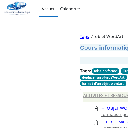
Passer au contenu principal
Accueil
Calendrier
Tags
objet WordArt
Cours informatiq
Tags:
mise en forme
ill
déplacer un objet WordArt
format d'un objet wordart
ACTIVITÉS ET RESSOU
H. OBJET W
formation gr
E. OBJET WO