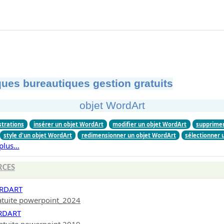
ues bureautiques gestion gratuits
objet WordArt
ustrations
insérer un objet WordArt
modifier un objet WordArt
supprimer
style d'un objet WordArt
redimensionner un objet WordArt
sélectionner 
plus…
RCES
ORDART
atuite powerpoint_2024
RDART