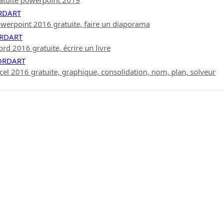
atuite powerpoint 2019
RDART
werpoint 2016 gratuite, faire un diaporama
ORDART
d 2016 gratuite, écrire un livre
WORDART
el 2016 gratuite, graphique, consolidation, nom, plan, solveur