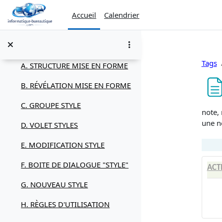
Passer au contenu principal
Icônes
Accueil
Calendrier
I. LE STYLE
Replier
Généralités
Tags
A. STRUCTURE MISE EN FORME
B. RÉVÉLATION MISE EN FORME
C. GROUPE STYLE
Condi
note, 
une n
D. VOLET STYLES
E. MODIFICATION STYLE
F. BOITE DE DIALOGUE "STYLE"
ACT
G. NOUVEAU STYLE
H. RÈGLES D'UTILISATION