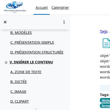
Passer au contenu principal
D. CLAVIER
Accueil
Calendrier
IV. CRÉER UNE PRÉSENTATION
Replier
A. MODES D’AFFICHAGE
Tags
B. MODÈLES
C. PRÉSENTATION SIMPLE
D. PRÉSENTATION STRUCTURÉE
Condi
objet
objet
V. INSÉRER LE CONTENU
Replier
wordar
wordar
A. ZONE DE TEXTE
wordar
B. DICTÉE
C. IMAGE
Tags:
dépla
D. CLIPART
forma