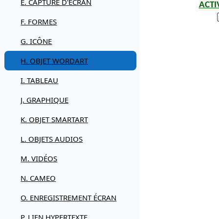
E. CAPTURE D'ÉCRAN
ACTI
F. FORMES
G. ICÔNE
H. OBJET WORDART
I. TABLEAU
J. GRAPHIQUE
K. OBJET SMARTART
L. OBJETS AUDIOS
M. VIDÉOS
N. CAMEO
O. ENREGISTREMENT ÉCRAN
P. LIEN HYPERTEXTE