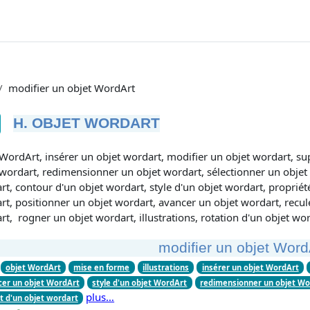
modifier un objet WordArt
H. OBJET WORDART
tions d’achèvement
 WordArt, insérer un objet wordart, modifier un objet wordart, s
 wordart, redimensionner un objet wordart, sélectionner un objet
t, contour d'un objet wordart, style d'un objet wordart, propriét
t, positionner un objet wordart, avancer un objet wordart, recule
t, rogner un objet wordart, illustrations, rotation d'un objet wo
modifier un objet Word
objet WordArt
mise en forme
illustrations
insérer un objet WordArt
cer un objet WordArt
style d'un objet WordArt
redimensionner un objet Wo
plus…
t d'un objet wordart