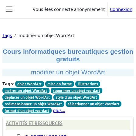
Passer au contenu principal
Vous êtes connecté anonymement
Connexion
Panneau latéral
Tags
modifier un objet WordArt
Cours informatiques bureautiques gestion
gratuits
modifier un objet WordArt
Tags:
objet WordArt
mise en forme
illustrations
insérer un objet WordArt
supprimer un objet wordart
déplacer un objet WordArt
style d'un objet WordArt
redimensionner un objet WordArt
sélectionner un objet WordArt
plus…
format d'un objet wordart
ACTIVITÉS ET RESSOURCES