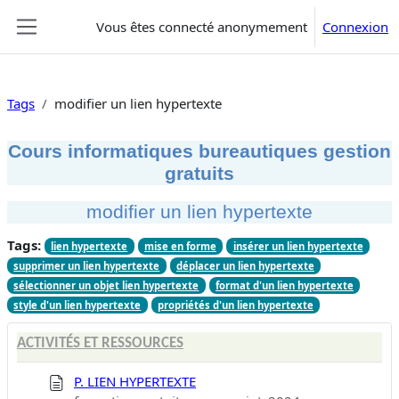
Passer au contenu principal
Vous êtes connecté anonymement
Connexion
Panneau latéral
Tags
modifier un lien hypertexte
Cours informatiques bureautiques gestion
gratuits
modifier un lien hypertexte
Tags:
lien hypertexte
mise en forme
insérer un lien hypertexte
supprimer un lien hypertexte
déplacer un lien hypertexte
sélectionner un objet lien hypertexte
format d'un lien hypertexte
style d'un lien hypertexte
propriétés d'un lien hypertexte
ACTIVITÉS ET RESSOURCES
P. LIEN HYPERTEXTE