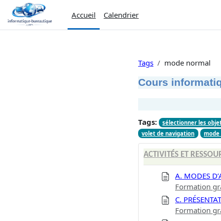
Passer au contenu principal
Accueil
Calendrier
Tags
mode normal
Cours informatiq
Tags:
sélectionner les obje
volet de navigation
mode 
ACTIVITÉS ET RESSOU
A. MODES D’
Formation gr
C. PRÉSENTA
Formation gr