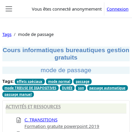
Passer au contenu principal
Vous êtes connecté anonymement
Connexion
Panneau latéral
Tags
mode de passage
Cours informatiques bureautiques gestion
gratuits
mode de passage
Tags:
effets spéciaux
mode normal
passage
mode TRIEUSE DE DIAPOSITIVES
DURÉE
son
passage automatique
passage manuel
ACTIVITÉS ET RESSOURCES
C. TRANSITIONS
Formation gratuite powerpoint 2019