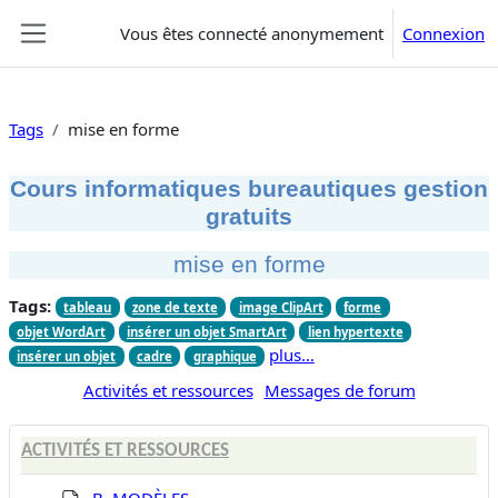
Passer au contenu principal
Vous êtes connecté anonymement
Connexion
Panneau latéral
Tags
mise en forme
Cours informatiques bureautiques gestion
gratuits
mise en forme
Tags:
tableau
zone de texte
image ClipArt
forme
objet WordArt
insérer un objet SmartArt
lien hypertexte
plus…
insérer un objet
cadre
graphique
Activités et ressources
Messages de forum
ACTIVITÉS ET RESSOURCES
B. MODÈLES