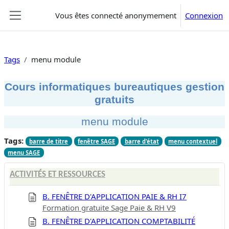
Passer au contenu principal
Vous êtes connecté anonymement
Connexion
Panneau latéral
Tags
menu module
Cours informatiques bureautiques gestion
gratuits
menu module
Tags:
barre de titre
fenêtre SAGE
barre d'état
menu contextuel
menu SAGE
ACTIVITÉS ET RESSOURCES
B. FENÊTRE D'APPLICATION PAIE & RH I7
Formation gratuite Sage Paie & RH V9
B. FENÊTRE D'APPLICATION COMPTABILITÉ