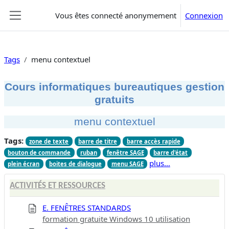
Passer au contenu principal
Vous êtes connecté anonymement
Connexion
Panneau latéral
Tags
menu contextuel
Cours informatiques bureautiques gestion
gratuits
menu contextuel
Tags:
zone de texte
barre de titre
barre accès rapide
bouton de commande
ruban
fenêtre SAGE
barre d'état
plus…
plein écran
boites de dialogue
menu SAGE
ACTIVITÉS ET RESSOURCES
E. FENÊTRES STANDARDS
formation gratuite Windows 10 utilisation