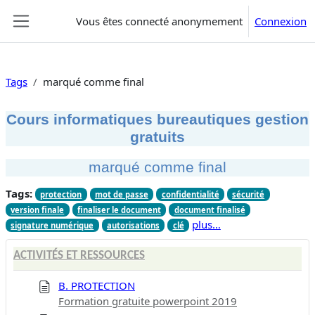
Passer au contenu principal
Vous êtes connecté anonymement
Connexion
Panneau latéral
Tags
marqué comme final
Cours informatiques bureautiques gestion
gratuits
marqué comme final
Tags:
protection
mot de passe
confidentialité
sécurité
version finale
finaliser le document
document finalisé
plus…
signature numérique
autorisations
clé
ACTIVITÉS ET RESSOURCES
B. PROTECTION
Formation gratuite powerpoint 2019