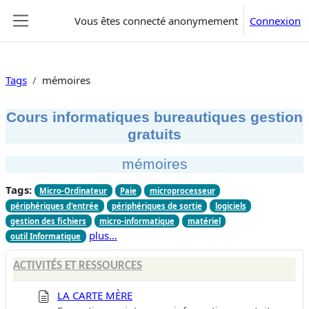
Passer au contenu principal
Vous êtes connecté anonymement
Connexion
Panneau latéral
Tags
mémoires
Cours informatiques bureautiques gestion
gratuits
mémoires
Tags:
Micro-Ordinateur
Paie
microprocesseur
périphériques d'entrée
périphériques de sortie
logiciels
gestion des fichiers
micro-informatique
matériel
plus…
outil Informatique
ACTIVITÉS ET RESSOURCES
LA CARTE MÈRE