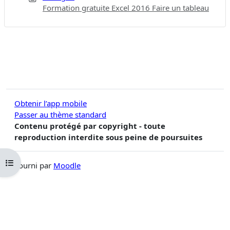
Formation gratuite Excel 2016 Faire un tableau
Obtenir l’app mobile
Passer au thème standard
Contenu protégé par copyright - toute
reproduction interdite sous peine de poursuites
Ouvrir l’index du cours
Fourni par
Moodle