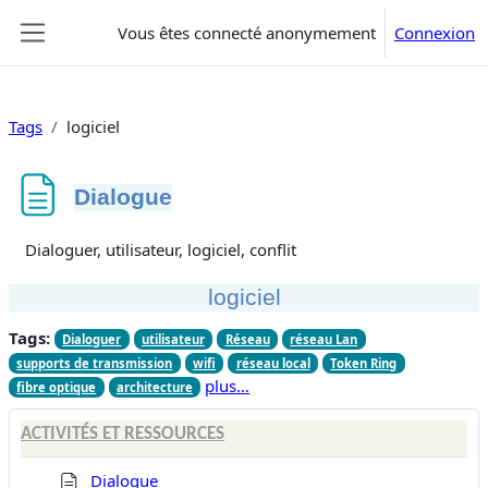
Passer au contenu principal
Vous êtes connecté anonymement
Connexion
Panneau latéral
Tags
logiciel
Dialogue
Conditions d’achèvement
Dialoguer, utilisateur, logiciel, conflit
logiciel
Tags:
Dialoguer
utilisateur
Réseau
réseau Lan
supports de transmission
wifi
réseau local
Token Ring
plus…
fibre optique
architecture
ACTIVITÉS ET RESSOURCES
Dialogue