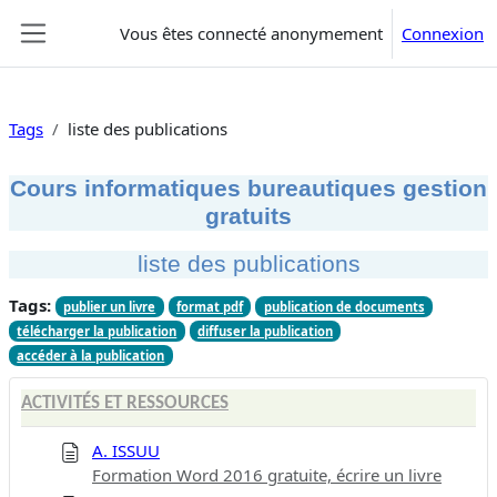
Passer au contenu principal
Vous êtes connecté anonymement
Connexion
Panneau latéral
Tags
liste des publications
Cours informatiques bureautiques gestion
gratuits
liste des publications
Tags:
publier un livre
format pdf
publication de documents
télécharger la publication
diffuser la publication
accéder à la publication
ACTIVITÉS ET RESSOURCES
A. ISSUU
Formation Word 2016 gratuite, écrire un livre