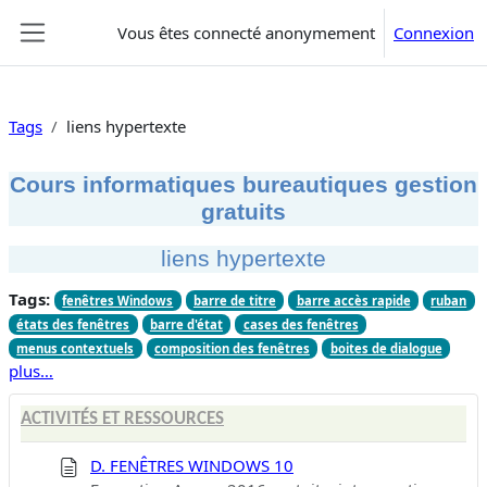
Passer au contenu principal
Vous êtes connecté anonymement
Connexion
Panneau latéral
Tags
liens hypertexte
Cours informatiques bureautiques gestion
gratuits
liens hypertexte
Tags:
fenêtres Windows
barre de titre
barre accès rapide
ruban
états des fenêtres
barre d'état
cases des fenêtres
menus contextuels
composition des fenêtres
boites de dialogue
plus…
ACTIVITÉS ET RESSOURCES
D. FENÊTRES WINDOWS 10