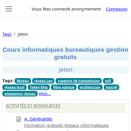
Passer au contenu principal
Vous êtes connecté anonymement
Connexion
Panneau latéral
Tags
jeton
Cours informatiques bureautiques gestion
gratuits
jeton
Tags:
Réseau
réseau Lan
supports de transmission
wifi
réseau local
Token Ring
fibre optique
architecture
logiciel
plus…
adaptateur réseau
ACTIVITÉS ET RESSOURCES
A. Généralités
Formation gratuite réseaux informatiques