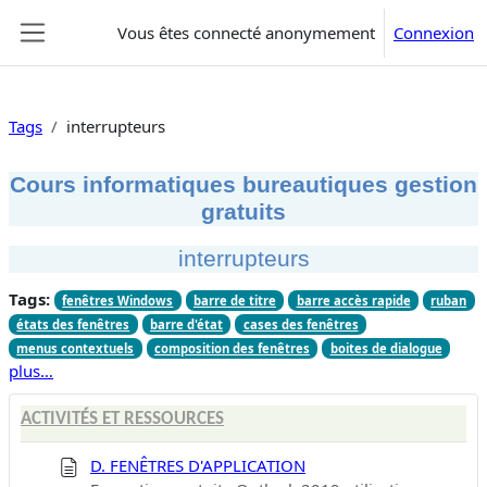
Passer au contenu principal
Vous êtes connecté anonymement
Connexion
Panneau latéral
Tags
interrupteurs
Cours informatiques bureautiques gestion
gratuits
interrupteurs
Tags:
fenêtres Windows
barre de titre
barre accès rapide
ruban
états des fenêtres
barre d'état
cases des fenêtres
menus contextuels
composition des fenêtres
boites de dialogue
plus…
ACTIVITÉS ET RESSOURCES
D. FENÊTRES D'APPLICATION