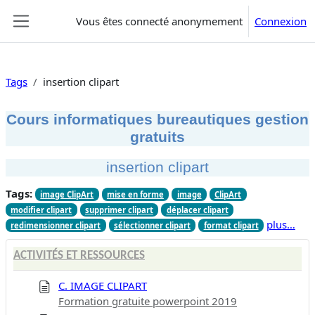
Passer au contenu principal
Vous êtes connecté anonymement
Connexion
Panneau latéral
Tags
insertion clipart
Cours informatiques bureautiques gestion
gratuits
insertion clipart
Tags:
image ClipArt
mise en forme
image
ClipArt
modifier clipart
supprimer clipart
déplacer clipart
plus…
redimensionner clipart
sélectionner clipart
format clipart
ACTIVITÉS ET RESSOURCES
C. IMAGE CLIPART
Formation gratuite powerpoint 2019