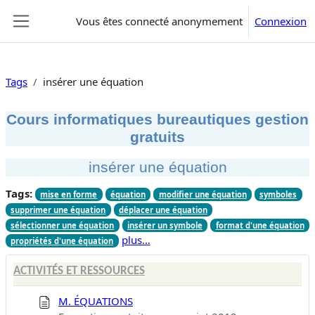
Passer au contenu principal
Vous êtes connecté anonymement
Connexion
Panneau latéral
Tags
insérer une équation
Cours informatiques bureautiques gestion
gratuits
insérer une équation
Tags:
mise en forme
équation
modifier une équation
symboles
supprimer une équation
déplacer une équation
sélectionner une équation
insérer un symbole
format d'une équation
plus…
propriétés d'une équation
ACTIVITÉS ET RESSOURCES
M. ÉQUATIONS