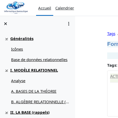
Passer au contenu principal
Accueil
Calendrier
Tags
Généralités
Replier
For
Icônes
Base de données relationnelles
Tags:
I. MODÈLE RELATIONNEL
Replier
ACT
Analyse
A. BASES DE LA THÉORIE
B. ALGÈBRE RELATIONNELLE (débuter avec)
II. LA BASE (rappels)
Replier