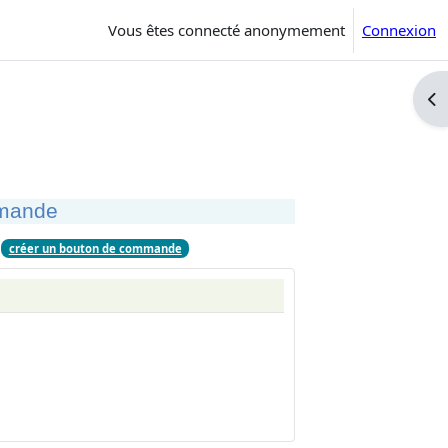
Vous êtes connecté anonymement
Connexion
Ouv
mmande
créer un bouton de commande