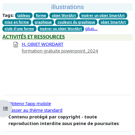
illustrations
Tags:
tableau
forme
objet WordArt
insérer un objet SmartArt
mise en forme
graphique
couleurs du graphique
objet SmartArt
plus…
style d'une forme
insérer un objet WordArt
ACTIVITÉS ET RESSOURCES
H. OBJET WORDART
formation gratuite powerpoint_2024
Obtenir l’app mobile
Ouvrir l’index du cours
Passer au thème standard
Contenu protégé par copyright - toute
reproduction interdite sous peine de poursuites