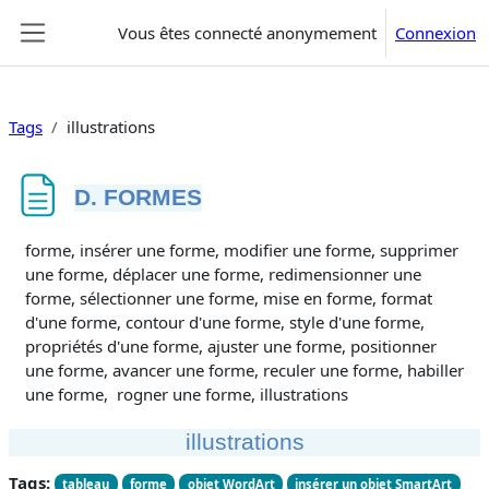
Passer au contenu principal
Vous êtes connecté anonymement
Connexion
Panneau latéral
Tags
illustrations
D. FORMES
Conditions d’achèvement
forme, insérer une forme, modifier une forme, supprimer
une forme, déplacer une forme, redimensionner une
forme, sélectionner une forme, mise en forme, format
d'une forme, contour d'une forme, style d'une forme,
propriétés d'une forme, ajuster une forme, positionner
une forme, avancer une forme, reculer une forme, habiller
une forme, rogner une forme, illustrations
illustrations
Tags:
tableau
forme
objet WordArt
insérer un objet SmartArt