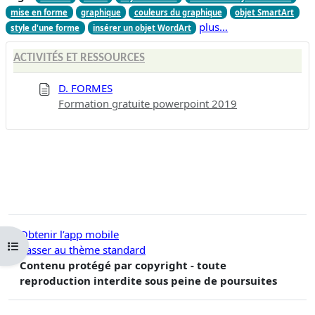
mise en forme
graphique
couleurs du graphique
objet SmartArt
plus…
style d'une forme
insérer un objet WordArt
ACTIVITÉS ET RESSOURCES
D. FORMES
Formation gratuite powerpoint 2019
Obtenir l’app mobile
Ouvrir l’index du cours
Passer au thème standard
Contenu protégé par copyright - toute
reproduction interdite sous peine de poursuites