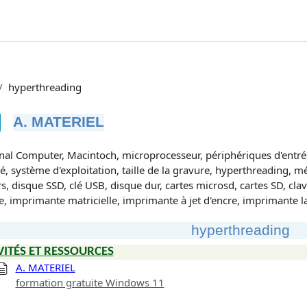
hyperthreading
A. MATERIEL
tions d’achèvement
nal Computer, Macintoch, microprocesseur, périphériques d'entrée,
ré, système d'exploitation, taille de la gravure, hyperthreading,
rs, disque SSD, clé USB, disque dur, cartes microsd, cartes SD, clav
de, imprimante matricielle, imprimante à jet d'encre, imprimante 
hyperthreading
VITÉS ET RESSOURCES
A. MATERIEL
formation gratuite Windows 11