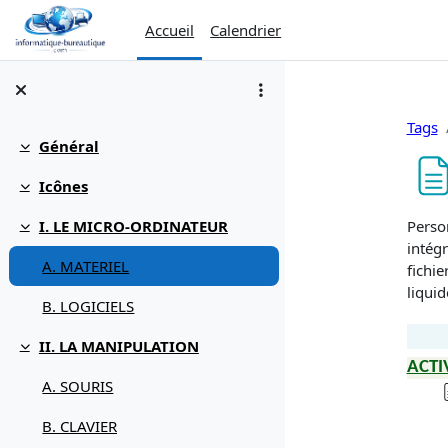
Passer au contenu principal
Accueil
Calendrier
Tags
Général
Replier
Icônes
Replier
Condi
Perso
I. LE MICRO-ORDINATEUR
Replier
intég
A. MATERIEL
fichie
liqui
B. LOGICIELS
II. LA MANIPULATION
Replier
ACTI
A. SOURIS
B. CLAVIER