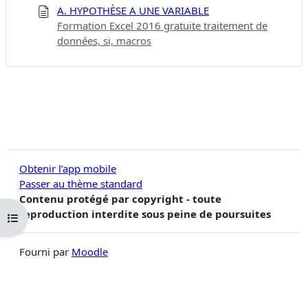
A. HYPOTHÈSE A UNE VARIABLE
Formation Excel 2016 gratuite traitement de
données, si, macros
Obtenir l’app mobile
Passer au thème standard
Contenu protégé par copyright - toute
reproduction interdite sous peine de poursuites
Ouvrir l’index du cours
Fourni par
Moodle