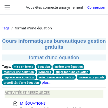
Passer au contenu principal
Vous êtes connecté anonymement
Connexion
Panneau latéral
Tags
format d'une équation
Cours informatiques bureautiques gestion
gratuits
format d'une équation
Tags:
mise en forme
équation
insérer une équation
modifier une équation
symboles
supprimer une équation
déplacer une équation
sélectionner une équation
insérer un symbole
plus…
propriétés d'une équation
ACTIVITÉS ET RESSOURCES
M. ÉQUATIONS