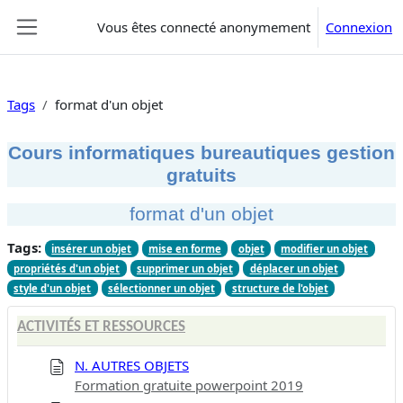
Passer au contenu principal
Vous êtes connecté anonymement
Connexion
Panneau latéral
Tags
format d'un objet
Cours informatiques bureautiques gestion
gratuits
format d'un objet
Tags:
insérer un objet
mise en forme
objet
modifier un objet
propriétés d'un objet
supprimer un objet
déplacer un objet
style d'un objet
sélectionner un objet
structure de l'objet
ACTIVITÉS ET RESSOURCES
N. AUTRES OBJETS
Formation gratuite powerpoint 2019