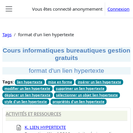
Passer au contenu principal
Vous êtes connecté anonymement
Connexion
Panneau latéral
Tags
format d'un lien hypertexte
Cours informatiques bureautiques gestion
gratuits
format d'un lien hypertexte
Tags:
lien hypertexte
mise en forme
insérer un lien hypertexte
modifier un lien hypertexte
supprimer un lien hypertexte
déplacer un lien hypertexte
sélectionner un objet lien hypertexte
style d'un lien hypertexte
propriétés d'un lien hypertexte
ACTIVITÉS ET RESSOURCES
K. LIEN HYPERTEXTE