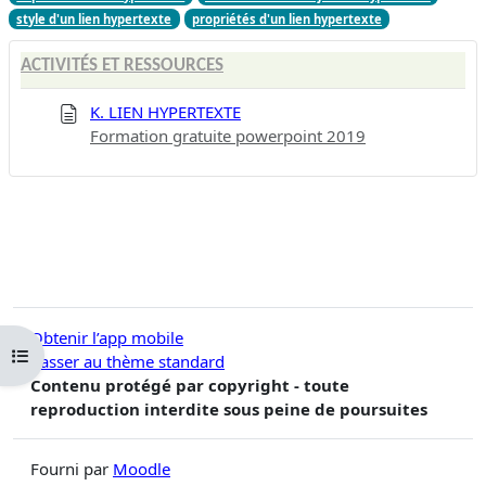
style d'un lien hypertexte
propriétés d'un lien hypertexte
ACTIVITÉS ET RESSOURCES
K. LIEN HYPERTEXTE
Formation gratuite powerpoint 2019
Obtenir l’app mobile
Ouvrir l’index du cours
Passer au thème standard
Contenu protégé par copyright - toute
reproduction interdite sous peine de poursuites
Fourni par
Moodle