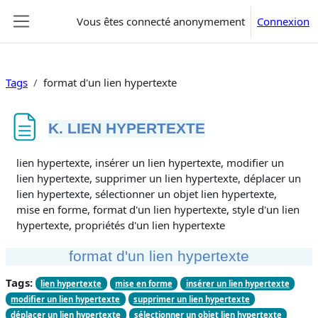
Passer au contenu principal
Vous êtes connecté anonymement
Connexion
Panneau latéral
Tags
format d'un lien hypertexte
K. LIEN HYPERTEXTE
Conditions d’achèvement
lien hypertexte, insérer un lien hypertexte, modifier un
lien hypertexte, supprimer un lien hypertexte, déplacer un
lien hypertexte, sélectionner un objet lien hypertexte,
mise en forme, format d'un lien hypertexte, style d'un lien
hypertexte, propriétés d'un lien hypertexte
format d'un lien hypertexte
Tags:
lien hypertexte
mise en forme
insérer un lien hypertexte
modifier un lien hypertexte
supprimer un lien hypertexte
déplacer un lien hypertexte
sélectionner un objet lien hypertexte