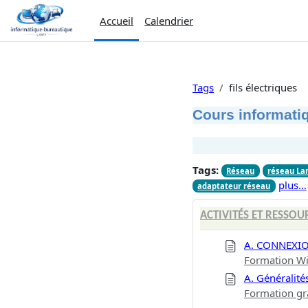
Passer au contenu principal
Accueil
Calendrier
Tags
fils électriques
Cours informatiq
Tags:
Réseau
réseau La
plus…
adaptateur réseau
ACTIVITÉS ET RESSOU
A. CONNEXI
Formation Wi
A. Généralité
Formation gr