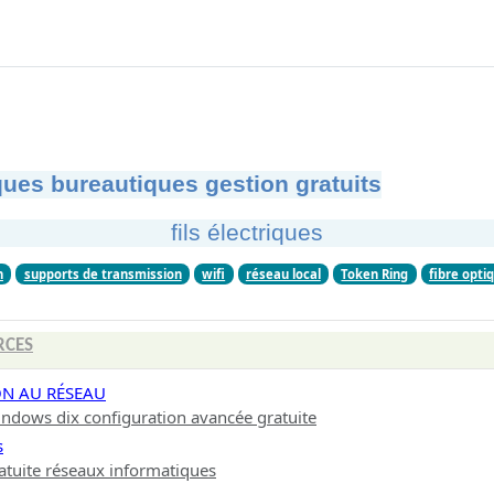
ues bureautiques gestion gratuits
fils électriques
n
supports de transmission
wifi
réseau local
Token Ring
fibre opti
RCES
ON AU RÉSEAU
ndows dix configuration avancée gratuite
s
atuite réseaux informatiques