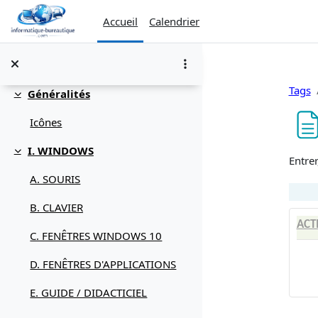
Passer au contenu principal
Accueil
Calendrier
Tags
Généralités
Replier
Icônes
I. WINDOWS
Replier
Condi
Entrer
A. SOURIS
B. CLAVIER
ACT
C. FENÊTRES WINDOWS 10
D. FENÊTRES D'APPLICATIONS
E. GUIDE / DIDACTICIEL