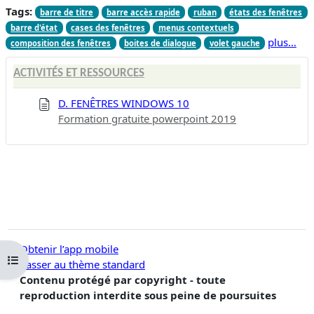
Tags:
barre de titre
barre accès rapide
ruban
états des fenêtres
barre d'état
cases des fenêtres
menus contextuels
plus…
composition des fenêtres
boites de dialogue
volet gauche
ACTIVITÉS ET RESSOURCES
D. FENÊTRES WINDOWS 10
Formation gratuite powerpoint 2019
Obtenir l’app mobile
Ouvrir l’index du cours
Passer au thème standard
Contenu protégé par copyright - toute
reproduction interdite sous peine de poursuites