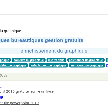
du graphique
ues bureautiques gestion gratuits
enrichissement du graphique
phique
couleurs du graphique
illustrations
positionner un graphique
p
difier un graphique
sélectionner un graphique
supprimer un graphique
RCES
E
d 2016 gratuite, écrire un livre
UE
atuite powerpoint 2019