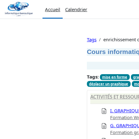
Passer au contenu principal
Accueil
Calendrier
Tags
enrichissement 
Cours informatiq
Tags:
mise en forme
gra
déplacer un graphique
mo
ACTIVITÉS ET RESSOU
I. GRAPHIQU
Formation Wor
G. GRAPHIQ
Formation gr