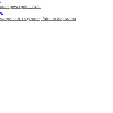
E
atuite powerpoint_2024
UE
werpoint 2016 gratuite, faire un diaporama