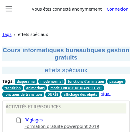
Passer au contenu principal
Vous êtes connecté anonymement
Connexion
Panneau latéral
Tags
effets spéciaux
Cours informatiques bureautiques gestion
gratuits
effets spéciaux
Tags:
diaporama
mode normal
fonctions d'animation
passage
transition
animations
mode TRIEUSE DE DIAPOSITIVES
plus…
fonctions de transition
DURÉE
affichage des objets
ACTIVITÉS ET RESSOURCES
Réglages
Formation gratuite powerpoint 2019