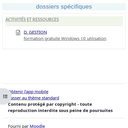
dossiers spécifiques
ACTIVITÉS ET RESSOURCES
D. GESTION
formation gratuite Windows 10 utilisation
Obtenir l’app mobile
Ouvrir l’index du cours
Passer au thème standard
Contenu protégé par copyright - toute
reproduction interdite sous peine de poursuites
Fourni par
Moodle