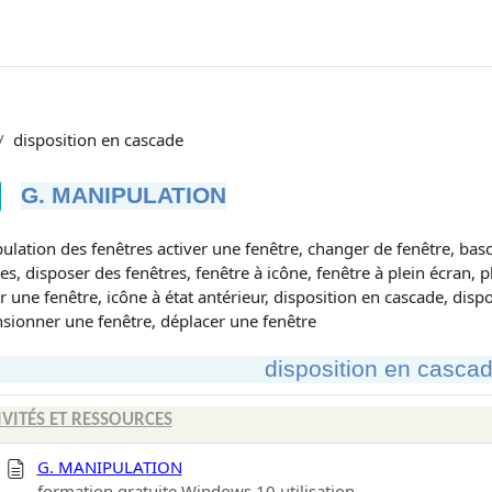
disposition en cascade
G. MANIPULATION
tions d’achèvement
lation des fenêtres activer une fenêtre, changer de fenêtre, bascu
es, disposer des fenêtres, fenêtre à icône, fenêtre à plein écran, p
 une fenêtre, icône à état antérieur, disposition en cascade, dispo
sionner une fenêtre, déplacer une fenêtre
disposition en casca
IVITÉS ET RESSOURCES
G. MANIPULATION
formation gratuite Windows 10 utilisation