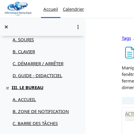
Passer au contenu principal
A. MATERIEL
Accueil
Calendrier
B. LOGICIELS
II. LA MANIPULATION
Replier
Tags
A. SOURIS
B. CLAVIER
C. DÉMARRER / ARRÊTER
Condi
Manipu
fenêtr
D. GUIDE - DIDACTICIEL
fermer
dimen
III. LE BUREAU
Replier
A. ACCUEIL
B. ZONE DE NOTIFICATION
ACT
C. BARRE DES TÂCHES