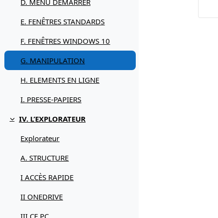
D. MENU DEMARRER
E. FENÊTRES STANDARDS
F. FENÊTRES WINDOWS 10
G. MANIPULATION
H. ELEMENTS EN LIGNE
I. PRESSE-PAPIERS
IV. L’EXPLORATEUR
Replier
Explorateur
A. STRUCTURE
I ACCÈS RAPIDE
II ONEDRIVE
III CE PC