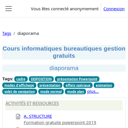
Passer au contenu principal
Vous êtes connecté anonymement
Connexion
Panneau latéral
Tags
diaporama
Cours informatiques bureautiques gestion
gratuits
diaporama
Tags:
cadre
DISPOSITION
présentation Powerpoint
modes d'affichage
présentation
effets spéciaux
animation
plus…
volet de navigation
mode normal
mode plan
ACTIVITÉS ET RESSOURCES
A. STRUCTURE
Formation gratuite powerpoint 2019