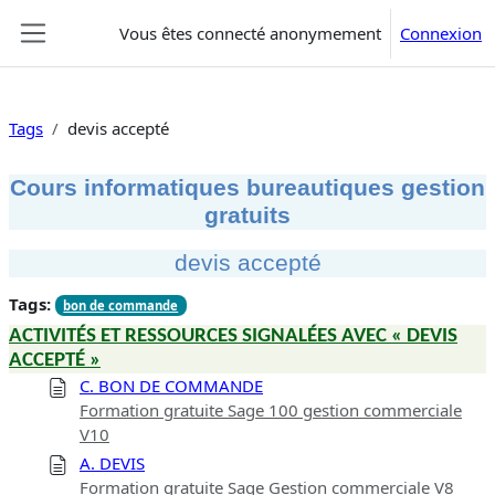
Passer au contenu principal
Vous êtes connecté anonymement
Connexion
Panneau latéral
Tags
devis accepté
Cours informatiques bureautiques gestion
gratuits
devis accepté
Tags:
bon de commande
ACTIVITÉS ET RESSOURCES SIGNALÉES AVEC « DEVIS
ACCEPTÉ »
C. BON DE COMMANDE
Formation gratuite Sage 100 gestion commerciale
V10
A. DEVIS
Formation gratuite Sage Gestion commerciale V8