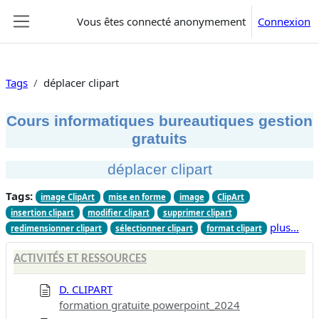
Passer au contenu principal
Vous êtes connecté anonymement
Connexion
Panneau latéral
Tags
déplacer clipart
Cours informatiques bureautiques gestion
gratuits
déplacer clipart
Tags:
image ClipArt
mise en forme
image
ClipArt
insertion clipart
modifier clipart
supprimer clipart
plus…
redimensionner clipart
sélectionner clipart
format clipart
ACTIVITÉS ET RESSOURCES
D. CLIPART
formation gratuite powerpoint_2024