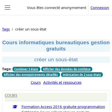
Passer au contenu principal
Vous êtes connecté anonymement
Connexion
Panneau latéral
Tags
créer un sous-état
Cours informatiques bureautiques gestion
gratuits
créer un sous-état
Tags:
Combiner 2 états
Afficher des données de synthèse
Afficher des enregistrements détaillés
imbrication de 2 sous-états
Cours
Activités et ressources
COURS
Formation Access 2016 gratuite programmation
Catégorie:
Cours informatiques gratuits