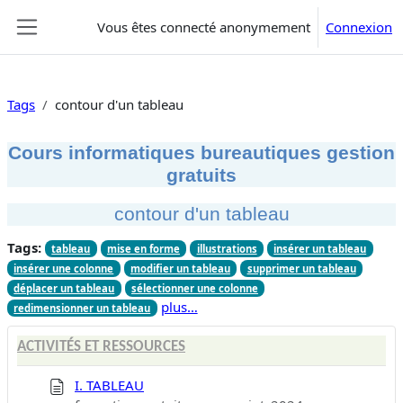
Passer au contenu principal
Vous êtes connecté anonymement
Connexion
Panneau latéral
Tags
contour d'un tableau
Cours informatiques bureautiques gestion
gratuits
contour d'un tableau
Tags:
tableau
mise en forme
illustrations
insérer un tableau
insérer une colonne
modifier un tableau
supprimer un tableau
déplacer un tableau
sélectionner une colonne
plus…
redimensionner un tableau
ACTIVITÉS ET RESSOURCES
I. TABLEAU