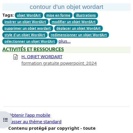
contour d'un objet wordart
Tags:
objet WordArt
mise en forme
illustrations
insérer un objet WordArt
modifier un objet WordArt
supprimer un objet wordart
déplacer un objet WordArt
style d'un objet WordArt
redimensionner un objet WordArt
plus…
sélectionner un objet WordArt
ACTIVITÉS ET RESSOURCES
H. OBJET WORDART
formation gratuite powerpoint_2024
Obtenir l’app mobile
Ouvrir l’index du cours
Passer au thème standard
Contenu protégé par copyright - toute