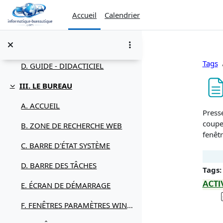
Passer au contenu principal
A. SOURIS
Accueil
Calendrier
B. CLAVIER
C. DÉMARRER / ARRÊTER
Tags
D. GUIDE - DIDACTICIEL
III. LE BUREAU
Replier
A. ACCUEIL
Condi
Presse
couper
B. ZONE DE RECHERCHE WEB
fenêtr
C. BARRE D'ÉTAT SYSTÈME
D. BARRE DES TÂCHES
Tags:
ACTI
E. ÉCRAN DE DÉMARRAGE
F. FENÊTRES PARAMÈTRES WINDOWS 11