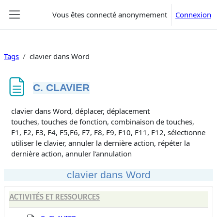
Passer au contenu principal
Vous êtes connecté anonymement
Connexion
Panneau latéral
Tags
clavier dans Word
C. CLAVIER
Conditions d’achèvement
clavier dans Word, déplacer, déplacement
touches, touches de fonction, combinaison de touches,
F1, F2, F3, F4, F5,F6, F7, F8, F9, F10, F11, F12, sélectionner,
utiliser le clavier, annuler la dernière action, répéter la
dernière action, annuler l'annulation
clavier dans Word
ACTIVITÉS ET RESSOURCES