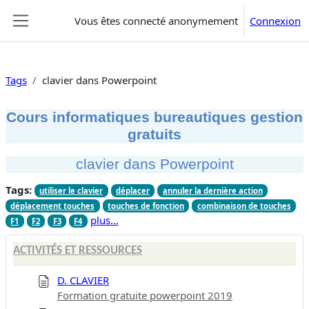
Passer au contenu principal
Vous êtes connecté anonymement
Connexion
Panneau latéral
Tags
clavier dans Powerpoint
Cours informatiques bureautiques gestion
gratuits
clavier dans Powerpoint
Tags:
utiliser le clavier
déplacer
annuler la dernière action
déplacement touches
touches de fonction
combinaison de touches
plus…
F1
F2
F3
F4
ACTIVITÉS ET RESSOURCES
D. CLAVIER
Formation gratuite powerpoint 2019