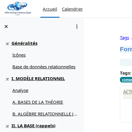
Passer au contenu principal
Accueil
Calendrier
Tags
Généralités
Replier
For
Icônes
Base de données relationnelles
Tags:
I. MODÈLE RELATIONNEL
compr
Replier
Analyse
ACT
A. BASES DE LA THÉORIE
B. ALGÈBRE RELATIONNELLE (débuter avec)
II. LA BASE (rappels)
Replier