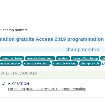
champ nombre
mation gratuite Access 2019 programmation
champ nombre
créer un champ
légende d'un champ
valide si
format d'un champ
dé
p
ession unicode
champ texte court
champ texte long
champ calculé
IVITÉS ET RESSOURCES
A. CREATION
Formation gratuite Access 2019 programmation