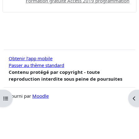
Formation gratuite Access 2019 programmation
Obtenir l’app mobile
Passer au thème standard
Contenu protégé par copyright - toute
reproduction interdite sous peine de poursuites
Fourni par
Moodle
Ouvrir l’index du cours
Ouv