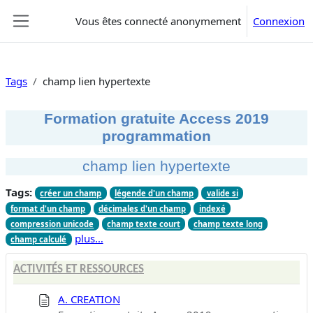
Passer au contenu principal
Vous êtes connecté anonymement
Connexion
Panneau latéral
Tags
champ lien hypertexte
Formation gratuite Access 2019
programmation
champ lien hypertexte
Tags:
créer un champ
légende d'un champ
valide si
format d'un champ
décimales d'un champ
indexé
compression unicode
champ texte court
champ texte long
plus…
champ calculé
ACTIVITÉS ET RESSOURCES
A. CREATION